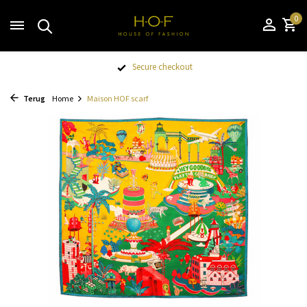
0
Secure checkout
Terug
Home
Maison HOF scarf