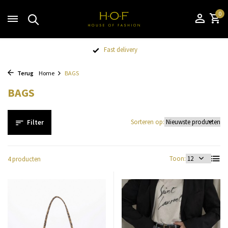
0
Fast delivery
Terug
Home
BAGS
BAGS
Sorteren op:
Filter
Toon:
4 producten