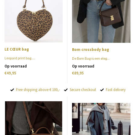
LE CŒUR bag
Bom crossbody bag
Leopard print bag....
De Bom Bag is een eleg...
Op voorraad
Op voorraad
€49,95
€89,95
Free shipping above € 100,-
Secure checkout
Fast delivery