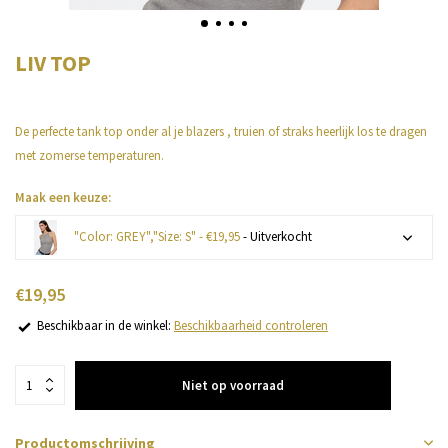
LIV TOP
De perfecte tank top onder al je blazers , truien of straks heerlijk los te dragen
met zomerse temperaturen.
Maak een keuze:
"Color: GREY","Size: S" - €19,95
- Uitverkocht
Uitverkocht
€19,95
Beschikbaar in de winkel:
Beschikbaarheid controleren
Uitverkocht
Uitverkocht
Niet op voorraad
Uitverkocht
Productomschrijving