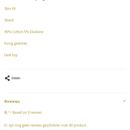
Slim Fit
Strech
95% Cotton 5% Elastane
hoog gesloten
Uitverkocht
tank top
Uitverkocht
Delen
Uitverkocht
Reviews
0
/
Based on 0 reviews
5
Er zijn nog geen reviews geschreven over dit product..