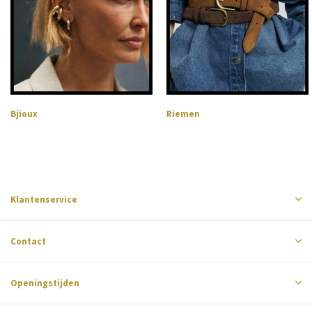
Bjioux
Riemen
Klantenservice
Contact
Openingstijden