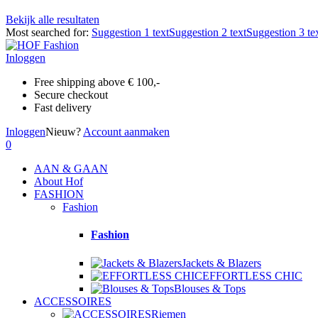
Bekijk alle resultaten
Most searched for:
Suggestion 1 text
Suggestion 2 text
Suggestion 3 te
Inloggen
Free shipping above € 100,-
Secure checkout
Fast delivery
Inloggen
Nieuw?
Account aanmaken
0
AAN & GAAN
About Hof
FASHION
Fashion
Fashion
Jackets & Blazers
EFFORTLESS CHIC
Blouses & Tops
ACCESSOIRES
Riemen